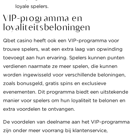
loyale spelers.
VIP-programma en
loyaliteitsbeloningen
Qbet casino heeft ook een VIP-programma voor
trouwe spelers, wat een extra laag van opwinding
toevoegt aan hun ervaring. Spelers kunnen punten
verdienen naarmate ze meer spelen, die kunnen
worden ingewisseld voor verschillende beloningen,
zoals bonusgeld, gratis spins en exclusieve
evenementen. Dit programma biedt een uitstekende
manier voor spelers om hun loyaliteit te belonen en
extra voordelen te ontvangen.
De voordelen van deelname aan het VIP-programma
zijn onder meer voorrang bij klantenservice,