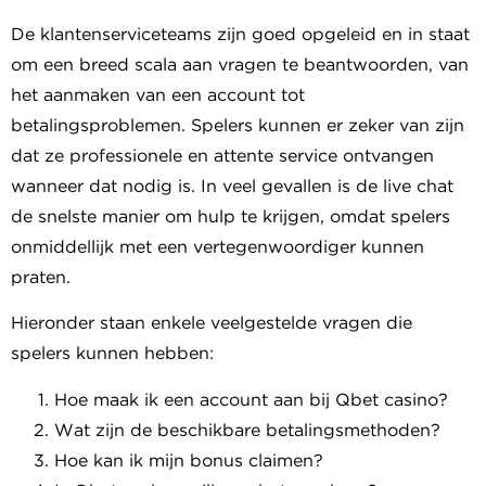
De klantenserviceteams zijn goed opgeleid en in staat
om een breed scala aan vragen te beantwoorden, van
het aanmaken van een account tot
betalingsproblemen. Spelers kunnen er zeker van zijn
dat ze professionele en attente service ontvangen
wanneer dat nodig is. In veel gevallen is de live chat
de snelste manier om hulp te krijgen, omdat spelers
onmiddellijk met een vertegenwoordiger kunnen
praten.
Hieronder staan enkele veelgestelde vragen die
spelers kunnen hebben:
Hoe maak ik een account aan bij Qbet casino?
Wat zijn de beschikbare betalingsmethoden?
Hoe kan ik mijn bonus claimen?