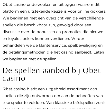
Qbet casino onderzoeken en uitleggen waarom dit
platform een uitstekende keuze is voor online gokkers.
We beginnen met een overzicht van de verschillende
spellen die beschikbaar zijn, gevolgd door een
discussie over de bonussen en promoties die nieuwe
en loyale spelers kunnen verdienen. Verder
behandelen we de klantenservice, spelbeveiliging en
de betalingsmethoden die het casino aanbiedt. Laten
we beginnen met de spellen.
De spellen aanbod bij Qbet
casino
Qbet casino biedt een uitgebreid assortiment aan
spellen die zijn ontworpen om aan de behoeften van
elke speler te voldoen. Van klassieke tafelspellen zoals